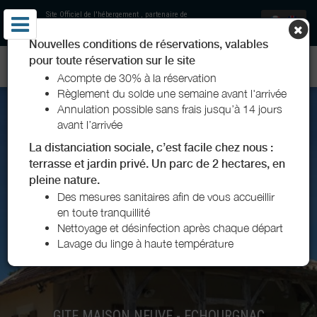
Site Officiel de l'hébergement
, partenaire de
Offices de Tourisme Vallée de l'Isle
Nouvelles conditions de réservations, valables
pour toute réservation sur le site
GITE MAISON NEUVE - ECHOURGNAC
Acompte de 30% à la réservation
Règlement du solde une semaine avant l'arrivée
Annulation possible sans frais jusqu’à 14 jours
avant l’arrivée
La distanciation sociale, c’est facile chez nous :
terrasse et jardin privé. Un parc de 2 hectares, en
pleine nature.
Des mesures sanitaires afin de vous accueillir
en toute tranquillité
Nettoyage et désinfection après chaque départ
Lavage du linge à haute température
GITE MAISON NEUVE - ECHOURGNAC