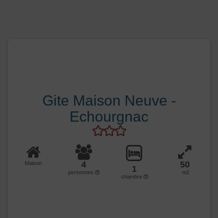
Gite Maison Neuve -
Echourgnac
4
50
Maison
1
personnes
m2
chambre