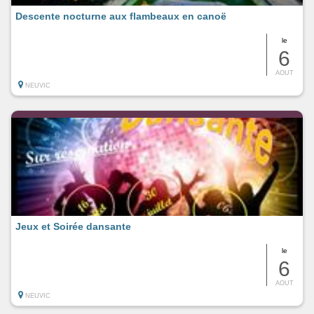
Descente nocturne aux flambeaux en canoë
le
6
AOUT
NEUVIC
Jeux et Soirée dansante
le
6
AOUT
NEUVIC