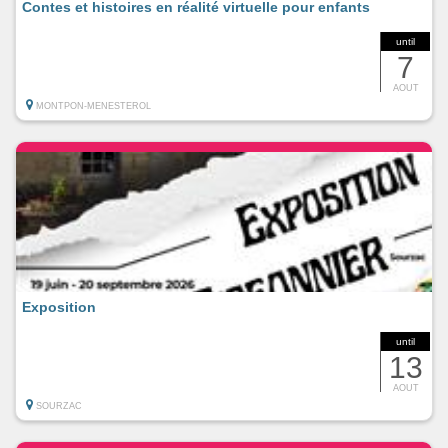
Contes et histoires en réalité virtuelle pour enfants
until
7
AOUT
MONTPON-MENESTEROL
Exposition
until
13
AOUT
SOURZAC