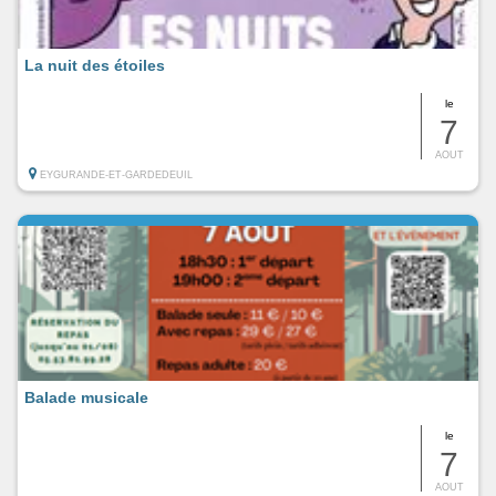
La nuit des étoiles
le
7
AOUT
EYGURANDE-ET-GARDEDEUIL
Balade musicale
le
7
AOUT