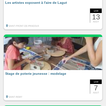
Les artistes exposent à l'aire de Lagut
until
13
AOUT
SAINT-FRONT-DE-PRADOUX
Stage de poterie jeunesse : modelage
until
7
AOUT
SAINT-REMY