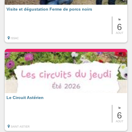
Visite et dégustation Ferme de porcs noirs
le
6
AOUT
ISSAC
Le Circuit Astérien
le
6
AOUT
SAINT-ASTIER