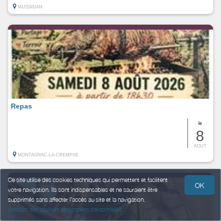
MUSSIDAN
Repas
le
8
AOUT
MONTAGNAC-LA-CREMPSE
Ce site utilise des cookies techniques qui permettent et facilitent
OK
votre navigation. Ils sont indispensables et ne sauraient être
supprimés sans affecter l’accès au site et la navigation.
Gestion des cookies et données personnelles