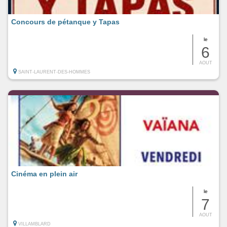
Concours de pétanque y Tapas
le
6
AOUT
SAINT-LAURENT-DES-HOMMES
Cinéma en plein air
le
7
AOUT
VILLAMBLARD