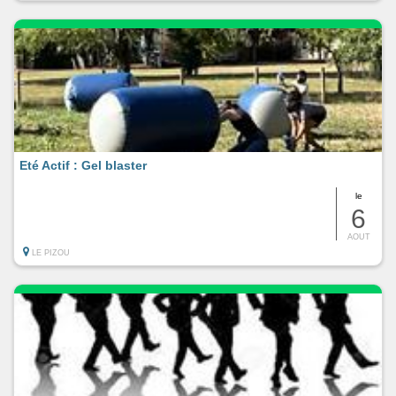
Eté Actif : Gel blaster
le
6
AOUT
LE PIZOU