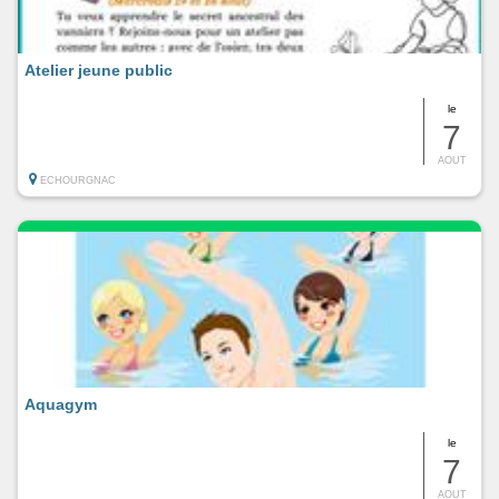
Atelier jeune public
le
7
AOUT
ECHOURGNAC
Aquagym
le
7
AOUT