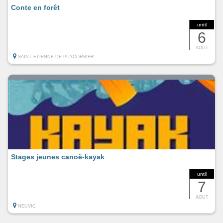
Conte en forêt
until
6
AOUT
SAINT-ETIENNE-DE-PUYCORBIER
Stages jeunes canoë-kayak
until
7
AOUT
NEUVIC