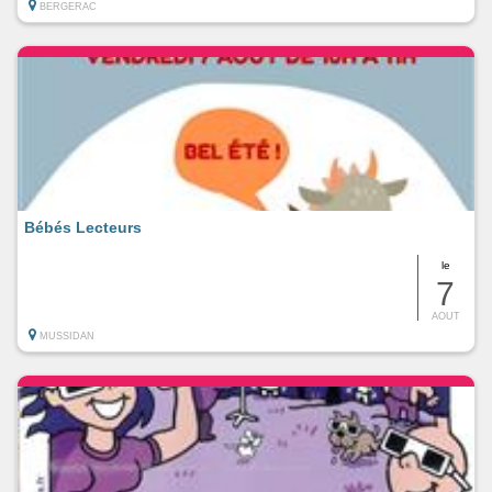
BERGERAC
Bébés Lecteurs
le
7
AOUT
MUSSIDAN