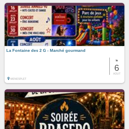
La Fontaine des 2 G - Marché gourmand
le
6
AOUT
MENESPLET