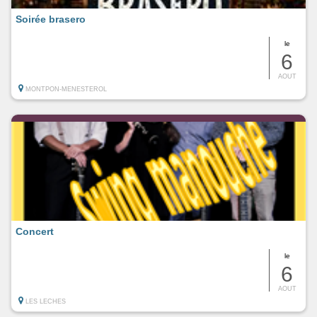
Soirée brasero
le
6
AOUT
MONTPON-MENESTEROL
Concert
le
6
AOUT
LES LECHES