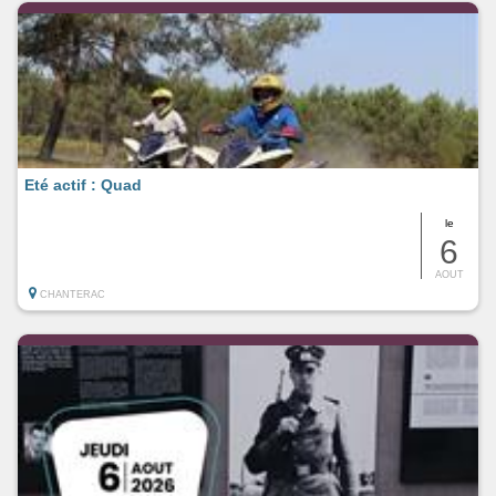
Eté actif : Quad
le
6
AOUT
CHANTERAC