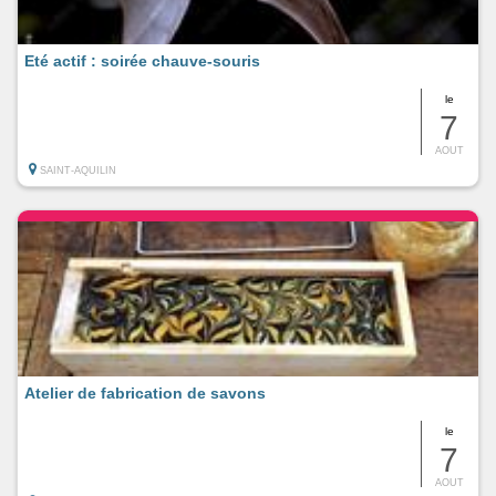
Eté actif : soirée chauve-souris
le
7
AOUT
SAINT-AQUILIN
Atelier de fabrication de savons
le
7
AOUT