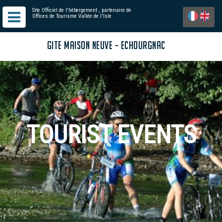
Site Officiel de l'hébergement
, partenaire de
Offices de Tourisme Vallée de l'Isle
GITE MAISON NEUVE - ECHOURGNAC
TOURIST EVENTS