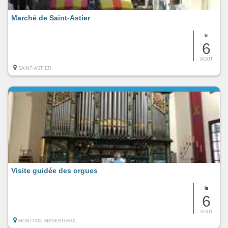
Marché de Saint-Astier
le
6
AOUT
SAINT-ASTIER
Visite guidée des orgues
le
6
AOUT
MONTPON-MENESTEROL