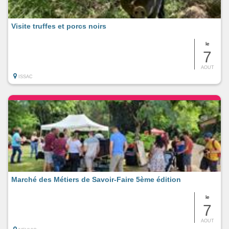
Visite truffes et porcs noirs
le
7
AOUT
ISSAC
Marché des Métiers de Savoir-Faire 5ème édition
le
7
AOUT