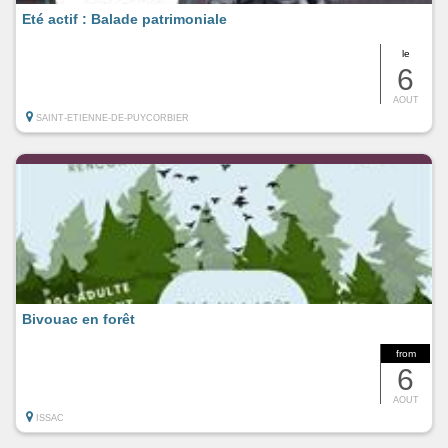
Eté actif : Balade patrimoniale
le
6
AOUT
SAINT-ETIENNE-DE-PUYCORBIER
Bivouac en forêt
from
6
AOUT
ISSAC