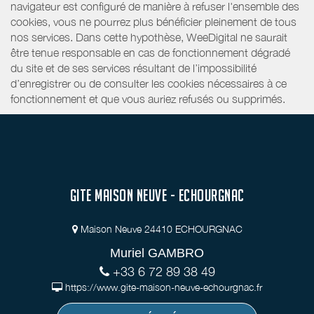
navigateur est configuré de manière à refuser l'ensemble des
cookies, vous ne pourrez plus bénéficier pleinement de tous
nos services. Dans cette hypothèse, WeeDigital ne saurait
être tenue responsable en cas de fonctionnement dégradé
du site et de ses services résultant de l’impossibilité
d’enregistrer ou de consulter les cookies nécessaires à ce
fonctionnement et que vous auriez refusés ou supprimés.
GITE MAISON NEUVE - ECHOURGNAC
Maison Neuve 24410 ECHOURGNAC
Muriel GAMBRO
+33 6 72 89 38 49
https://www.gite-maison-neuve-echourgnac.fr