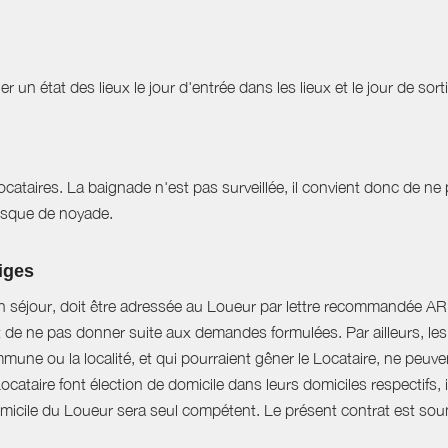
r un état des lieux le jour d'entrée dans les lieux et le jour de sor
 locataires. La baignade n'est pas surveillée, il convient donc de ne
 risque de noyade.
tiges
n séjour, doit être adressée au Loueur par lettre recommandée AR d
t de ne pas donner suite aux demandes formulées. Par ailleurs, les 
mune ou la localité, et qui pourraient gêner le Locataire, ne peu
Locataire font élection de domicile dans leurs domiciles respectifs
domicile du Loueur sera seul compétent. Le présent contrat est soumi