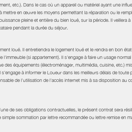
ent, etc.). Dans le cas où un appareil ou matériel ayant une influe
e à mettre en œuvre les moyens permettant la réparation ou le rempl
uissance pleine et entière du bien loué, sur la période. Il veillera à
ocataire pendant la durée du séjour.
ent loué. Il entretiendra le logement loué et le rendra en bon état 
 de l'immeuble (si appartement). Il s'engage à faire un usage norm
que des équipements (électroménager, multimédia, cuisine, etc.) mis à 
Il s'engage à informer le Loueur dans les meilleurs délais de tout
able de l'utilisation de l'accès internet mis à sa disposition au co
e de ses obligations contractuelles, le présent contrat sera résilié
ne simple sommation par lettre recommandée ou lettre remise en ma